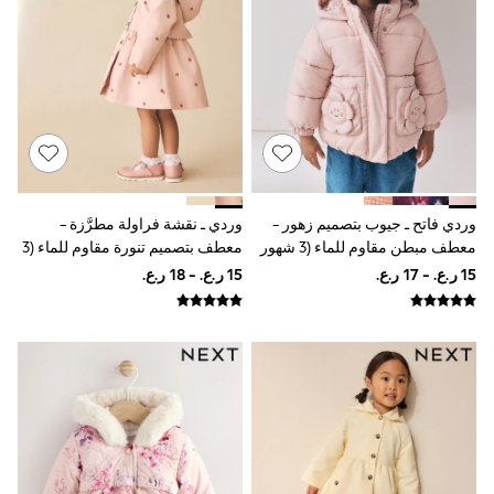
Swimwear & Beachwear
Tops & T-Shirts
Sandals & Sliders
Jumpsuits & Playsuits
Shorts & Skirts
Sun Safe
Sun Hats & Caps
Sunglasses
Women's Holiday Shop
Women's Travel Styles
Dresses
وردي فاتح ـ جيوب بتصميم زهور -
وردي ـ نقشة فراولة مطرَّزة -
Linen Collection
معطف مبطن مقاوم للماء (3 شهور
معطف بتصميم تنورة مقاوم للماء (3
Tops & T-Shirts
- 7 سنوات)
أشهر - 7 سنوات)
Cover Ups & Kaftans
Sandals
Swimwear
Jumpsuits & Playsuits
Beachwear
Skirts
Trousers
Sunglasses
Sun Hats & Caps
Resort Styles
Boys' Holiday Shop