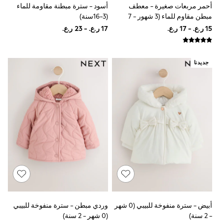
أحمر مربعات صغيرة - معطف
أسود - سترة مبطنة مقاومة للماء
Dresses
مبطن مقاوم للماء (3 شهور - 7
(3-16سنة)
Trousers
سنوات)
Skirts
Shirts
Polo Shirts
Sweatshirts
جديدنا
Cardigans
Coats & Jackets
Underwear
Socks & Tights
Multipacks
All Girls Sports & Swimwear
Trainers & Pumps
Tops
Leggings
Shorts
Joggers
adidas
Nike
Shop All
Shoes
Coats & Jackets
أبيض - سترة منفوخة للبيبي (0 شهر
وردي مبطن - سترة منفوخة للبيبي
Bags & Accessories
- 2 سنة)
(0 شهر - 2 سنة)