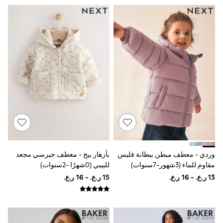
Polo Shirts
All Girls Sports & Swimwear
T-Shirts
Bags & Backpacks
Lunchboxes
Caps
Bags
Blouses
Shirts
Polo Shirts
GIRLS
New In
New In from Next
0-2 years
3-5 years
6-8 years
وردي - معطف مبطن ببطانة فليس
بأزهار بيج - معطف جيرسي مجعد
9-11 years
مقاوم للماء (3شهور-7سنوات)
للبيبي (0شهرًا -2سنوات)
12-14 years
15+ years
All Clothing
Coats & Jackets
Dresses
Holiday Shop