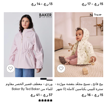
Shirts
Polo Shirts
Shop all
جديدنا
Shoes
Coats & Jackets
Bags
Polo Shirts
Blue
Black
White
Grey
Green
Red
All Branded Schoolwear
adidas
Nike
Clarks
Start Rite
Smiggle
بيج فاتح ـ نسيج مجعّد بنقشة مورّدة -
وردي - معطف قصير الخصر مقاوم
Eastpak
سترة للبيبي بكباسين كاملة (0 شهر
للماء من Baker By Ted Baker
Bags & Backpacks
- 2 سنتين)
Caps
Belts
Jumpers