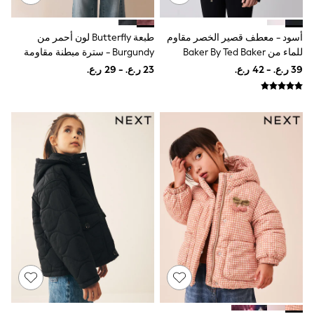
River Island
Eid Holiday Collection
SCHOOLWEAR
أسود - معطف قصير الخصر مقاوم
طبعة Butterfly لون أحمر من
All Boys Schoolwear
للماء من Baker By Ted Baker
Burgundy - سترة مبطنة مقاومة
Shoes
للماء (3-16 سنة)
Trousers
Shorts
Shirts
Polo Shirts
Sweatshirts & Jumpers
Coats & Jackets
Underwear
Socks
Multipacks
All Boys Sport & Swimwear
Trainers & Pumps
Swimwear
Tops
Shorts
Joggers
adidas
Nike
All Girls Schoolwear
Shoes