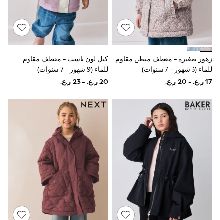
Shirts
Linen Collection
Polo Shirts
Tops & T-Shirts
Trousers & Chinos
Jeans
Sandals
زهور صغيرة - معطف مبطن مقاوم
كتل لون باست - معطف مقاوم
Shorts
للماء (3 شهور - 7 سنوات)
للماء (9 شهور - 7 سنوات)
Swimwear
Hats & Caps
Vests
Sunglasses
Beach Towels
Bags
Travel Bags
Luggage
Angel & Rocket
B by Ted Baker
Baker by Ted Baker
Boden
Lipsy
Love & Roses
Mint Velvet
Monsoon