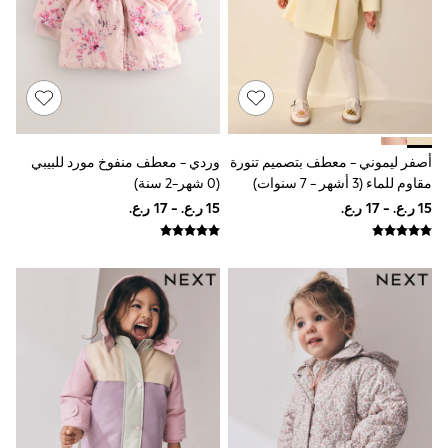
Boys' Travel Styles
Sunset Styles
Sets & Outfits
Linen Collection
Tops & T-Shirts
Shirts
Polo Shirts
Swimwear
أصفر ليموني - معطف بتصميم تنورة
وردي - معطف منفوخ مورد للبيبي
Shorts
مقاوم للماء (3 أشهر - 7 سنوات)
(0 شهر-2 سنة)
Sandals & Clogs
Sun Safe
Rash Vests
Sun Hats & Caps
Sunglasses
Baby Holiday Shop
Baby Summer Nightwear
Dresses
Sets & Outfits
Rompers
Sandals
Swimwear
Sun Hats & Caps
Mens' Holiday Shop