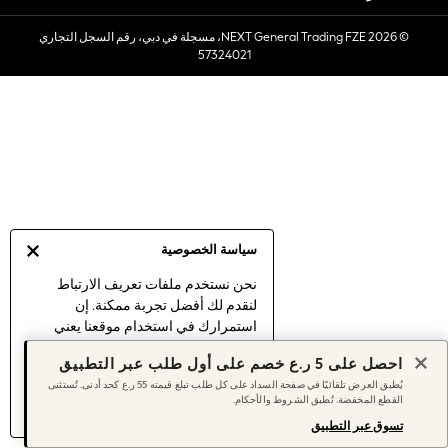
Sets & Outfits
© 2026 NEXT General Trading FZE، مسجلة في دبي، رقم السجل التجاري
Linen Collection
57324021
Swimwear & Beachwear
Tops & T-Shirts
Sandals & Sliders
Jumpsuits & Playsuits
Shorts & Skirts
Sun Safe
Sun Hats & Caps
Sunglasses
سياسة الخصوصية
Women's Holiday Shop
Women's Travel Styles
نحن نستخدم ملفات تعريف الارتباط
لنقدم لك أفضل تجربة ممكنة. إن
Dresses
استمرارك في استخدام موقعنا يعني
Linen Collection
موافقتك على استخدامنا لملفات تعريف
Tops & T-Shirts
احصل على 5 ر.ع خصم على أول طلب عبر التطبيق
الارتباط.
Cover Ups & Kaftans
يُطبق العرض تلقائيًا في صفحة السداد على كل طلب تبلغ قيمته 55 ر.ع كحد أدنى. تُستثنى
اكتشف المزيد
عن إدارة إعدادات ملفات
القطع المخفضة. تُطبق الشروط والأحكام.
Sandals
تعريف الارتباط (الكوكيز).
Swimwear
تسوق عبر التطبيق