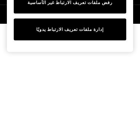
رفض ملفات تعريف الارتباط غير الأساسية
Tops & T-Shirts
Sandals & Sliders
© 2026 NEXT General Trading FZE، مسجلة في دبي، رقم السجل التجاري
57324021
Jumpsuits & Playsuits
Shorts & Skirts
إدارة ملفات تعريف الارتباط يدويًا
Sun Safe
Sun Hats & Caps
Sunglasses
Women's Holiday Shop
Women's Travel Styles
Dresses
Linen Collection
Tops & T-Shirts
Cover Ups & Kaftans
Sandals
Swimwear
Jumpsuits & Playsuits
Beachwear
Skirts
Trousers