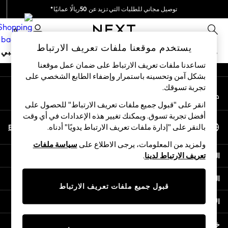
توصيل مجاني للطلبات التي تزيد عن 50ريالًا عمانيًا*
An error occurred on client
نحن نقوم بدفع جميع الرسوم
0
شبكاتنا الاجتماعية
يستخدم موقعنا ملفات تعريف الارتباط
متجر العطلات
ملابس مدرسية
البنات
الأولاد
البيبي
تساعدنا ملفات تعريف الارتباط على ضمان عمل موقعنا
بشكل آمن وتحسينه باستمرار وإضفاء الطابع الشخصي على
HOLIDAY SHOP
تجربة تسوقك.‏
حسابي
Holiday Shop
قم بتسجيل الدخول إلى حسابك
Modest Holiday Outfits
انقر على "قبول جميع ملفات تعريف الارتباط" للحصول على
Sunset Styles
أفضل تجربة تسوق. ويمكنك تغيير هذه الإعدادات في أي وقت
اختر اللغة
Summer Nightwear
En
Ar
بالنقر على "إدارة ملفات تعريف الارتباط يدويًا" أدناه.
العربية
Girls
ولمزيد من المعلومات، يرجى الاطلاع على
سياسة ملفات
Girls' Holiday Shop
المساعدة
تعريف الارتباط لدينا
.
Girls' Travel Styles
Sunset Styles
الخصوصية والحقوق القانونية
Dresses
قبول جميع ملفات تعريف الارتباط
Sets & Outfits
الأقسام
Linen Collection
Swimwear & Beachwear
خدمات أخرى