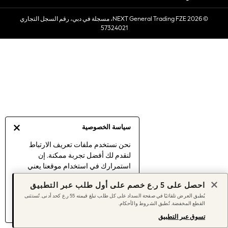
Sets & Outfits
© 2026 NEXT General Trading FZE، مسجلة في دبي، رقم السجل التجاري
Linen Collection
57324021
Swimwear & Beachwear
Tops & T-Shirts
Sandals & Sliders
Jumpsuits & Playsuits
Shorts & Skirts
Sun Safe
Sun Hats & Caps
Sunglasses
سياسة الخصوصية
Women's Holiday Shop
Women's Travel Styles
نحن نستخدم ملفات تعريف الارتباط
لنقدم لك أفضل تجربة ممكنة. إن
Dresses
استمرارك في استخدام موقعنا يعني
Linen Collection
موافقتك على استخدامنا لملفات تعريف
Tops & T-Shirts
احصل على 5 ر.ع خصم على أول طلب عبر التطبيق
الارتباط.
Cover Ups & Kaftans
يُطبق العرض تلقائيًا في صفحة السداد على كل طلب تبلغ قيمته 55 ر.ع كحد أدنى. تُستثنى
اكتشف المزيد
عن إدارة إعدادات ملفات
القطع المخفضة. تُطبق الشروط والأحكام.
Sandals
تعريف الارتباط (الكوكيز).
Swimwear
تسوق عبر التطبيق