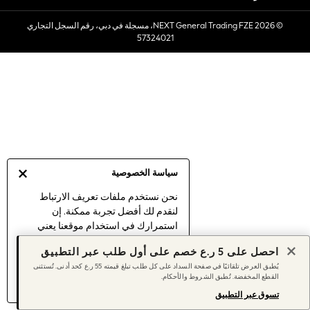
Sets & Outfits
© 2026 NEXT General Trading FZE، مسجلة في دبي، رقم السجل التجاري
Linen Collection
57324021
Swimwear & Beachwear
Tops & T-Shirts
Sandals & Sliders
Jumpsuits & Playsuits
Shorts & Skirts
Sun Safe
Sun Hats & Caps
Sunglasses
سياسة الخصوصية
Women's Holiday Shop
Women's Travel Styles
نحن نستخدم ملفات تعريف الارتباط
لنقدم لك أفضل تجربة ممكنة. إن
Dresses
استمرارك في استخدام موقعنا يعني
Linen Collection
موافقتك على استخدامنا لملفات تعريف
Tops & T-Shirts
احصل على 5 ر.ع خصم على أول طلب عبر التطبيق
الارتباط.
Cover Ups & Kaftans
يُطبق العرض تلقائيًا في صفحة السداد على كل طلب تبلغ قيمته 55 ر.ع كحد أدنى. تُستثنى
اكتشف المزيد
عن إدارة إعدادات ملفات
القطع المخفضة. تُطبق الشروط والأحكام.
Sandals
تعريف الارتباط (الكوكيز).
Swimwear
تسوق عبر التطبيق