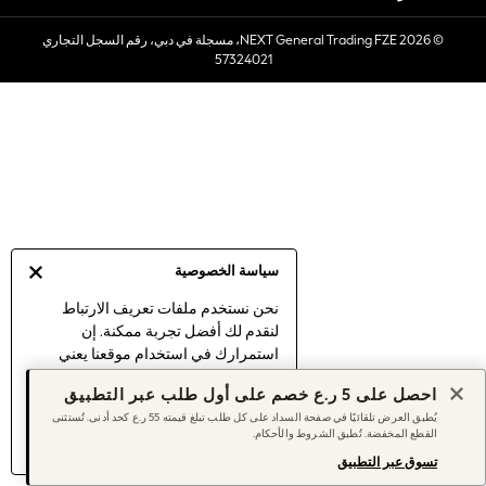
Sets & Outfits
© 2026 NEXT General Trading FZE، مسجلة في دبي، رقم السجل التجاري
Linen Collection
57324021
Swimwear & Beachwear
Tops & T-Shirts
Sandals & Sliders
Jumpsuits & Playsuits
Shorts & Skirts
Sun Safe
Sun Hats & Caps
Sunglasses
سياسة الخصوصية
Women's Holiday Shop
Women's Travel Styles
نحن نستخدم ملفات تعريف الارتباط
لنقدم لك أفضل تجربة ممكنة. إن
Dresses
استمرارك في استخدام موقعنا يعني
Linen Collection
موافقتك على استخدامنا لملفات تعريف
Tops & T-Shirts
احصل على 5 ر.ع خصم على أول طلب عبر التطبيق
الارتباط.
Cover Ups & Kaftans
يُطبق العرض تلقائيًا في صفحة السداد على كل طلب تبلغ قيمته 55 ر.ع كحد أدنى. تُستثنى
اكتشف المزيد
عن إدارة إعدادات ملفات
القطع المخفضة. تُطبق الشروط والأحكام.
Sandals
تعريف الارتباط (الكوكيز).
Swimwear
تسوق عبر التطبيق