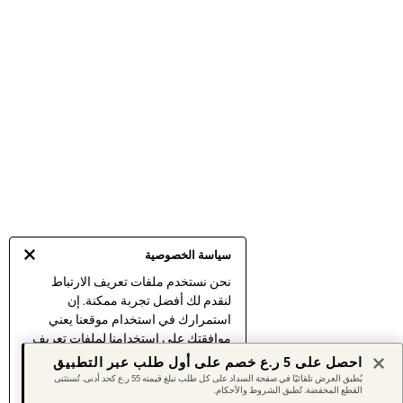
Shirts
Linen Collection
Polo Shirts
Tops & T-Shirts
Trousers & Chinos
Jeans
Sandals
Shorts
Swimwear
Hats & Caps
Vests
Sunglasses
Beach Towels
Bags
Travel Bags
سياسة الخصوصية
Luggage
Angel & Rocket
نحن نستخدم ملفات تعريف الارتباط
B by Ted Baker
لنقدم لك أفضل تجربة ممكنة. إن
Baker by Ted Baker
استمرارك في استخدام موقعنا يعني
Boden
موافقتك على استخدامنا لملفات تعريف
Lipsy
الارتباط.
Love & Roses
احصل على 5 ر.ع خصم على أول طلب عبر التطبيق
اكتشف المزيد
عن إدارة إعدادات ملفات
Mint Velvet
يُطبق العرض تلقائيًا في صفحة السداد على كل طلب تبلغ قيمته 55 ر.ع كحد أدنى. تُستثنى
القطع المخفضة. تُطبق الشروط والأحكام.
Monsoon
تعريف الارتباط (الكوكيز).