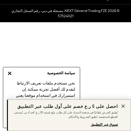
Sets & Outfits
© 2026 NEXT General Trading FZE، مسجلة في دبي، رقم السجل التجاري
Linen Collection
57324021
Swimwear & Beachwear
Tops & T-Shirts
Sandals & Sliders
Jumpsuits & Playsuits
Shorts & Skirts
Sun Safe
Sun Hats & Caps
Sunglasses
سياسة الخصوصية
Women's Holiday Shop
Women's Travel Styles
نحن نستخدم ملفات تعريف الارتباط
لنقدم لك أفضل تجربة ممكنة. إن
Dresses
استمرارك في استخدام موقعنا يعني
Linen Collection
موافقتك على استخدامنا لملفات تعريف
Tops & T-Shirts
احصل على 5 ر.ع خصم على أول طلب عبر التطبيق
الارتباط.
Cover Ups & Kaftans
يُطبق العرض تلقائيًا في صفحة السداد على كل طلب تبلغ قيمته 55 ر.ع كحد أدنى. تُستثنى
اكتشف المزيد
عن إدارة إعدادات ملفات
القطع المخفضة. تُطبق الشروط والأحكام.
Sandals
تعريف الارتباط (الكوكيز).
Swimwear
تسوق عبر التطبيق