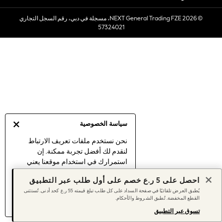
Sets & Outfits
© 2026 NEXT General Trading FZE، مسجلة في دبي، رقم السجل التجاري
Linen Collection
57324021
Swimwear & Beachwear
Tops & T-Shirts
Sandals & Sliders
Jumpsuits & Playsuits
Shorts & Skirts
Sun Safe
Sun Hats & Caps
Sunglasses
سياسة الخصوصية
Women's Holiday Shop
Women's Travel Styles
نحن نستخدم ملفات تعريف الارتباط
لنقدم لك أفضل تجربة ممكنة. إن
Dresses
استمرارك في استخدام موقعنا يعني
Linen Collection
موافقتك على استخدامنا لملفات تعريف
Tops & T-Shirts
احصل على 5 ر.ع خصم على أول طلب عبر التطبيق
الارتباط.
Cover Ups & Kaftans
يُطبق العرض تلقائيًا في صفحة السداد على كل طلب تبلغ قيمته 55 ر.ع كحد أدنى. تُستثنى
اكتشف المزيد
عن إدارة إعدادات ملفات
القطع المخفضة. تُطبق الشروط والأحكام.
Sandals
تعريف الارتباط (الكوكيز).
Swimwear
تسوق عبر التطبيق