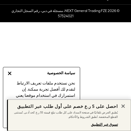
Sets & Outfits
© 2026 NEXT General Trading FZE، مسجلة في دبي، رقم السجل التجاري
Linen Collection
57324021
Swimwear & Beachwear
Tops & T-Shirts
Sandals & Sliders
Jumpsuits & Playsuits
Shorts & Skirts
Sun Safe
Sun Hats & Caps
Sunglasses
سياسة الخصوصية
Women's Holiday Shop
Women's Travel Styles
نحن نستخدم ملفات تعريف الارتباط
لنقدم لك أفضل تجربة ممكنة. إن
Dresses
استمرارك في استخدام موقعنا يعني
Linen Collection
موافقتك على استخدامنا لملفات تعريف
Tops & T-Shirts
احصل على 5 ر.ع خصم على أول طلب عبر التطبيق
الارتباط.
Cover Ups & Kaftans
يُطبق العرض تلقائيًا في صفحة السداد على كل طلب تبلغ قيمته 55 ر.ع كحد أدنى. تُستثنى
اكتشف المزيد
عن إدارة إعدادات ملفات
القطع المخفضة. تُطبق الشروط والأحكام.
Sandals
تعريف الارتباط (الكوكيز).
Swimwear
تسوق عبر التطبيق