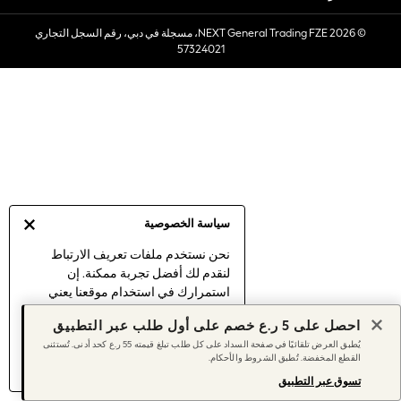
Sets & Outfits
© 2026 NEXT General Trading FZE، مسجلة في دبي، رقم السجل التجاري
Linen Collection
57324021
Swimwear & Beachwear
Tops & T-Shirts
Sandals & Sliders
Jumpsuits & Playsuits
Shorts & Skirts
Sun Safe
Sun Hats & Caps
Sunglasses
سياسة الخصوصية
Women's Holiday Shop
Women's Travel Styles
نحن نستخدم ملفات تعريف الارتباط
لنقدم لك أفضل تجربة ممكنة. إن
Dresses
استمرارك في استخدام موقعنا يعني
Linen Collection
موافقتك على استخدامنا لملفات تعريف
Tops & T-Shirts
احصل على 5 ر.ع خصم على أول طلب عبر التطبيق
الارتباط.
Cover Ups & Kaftans
يُطبق العرض تلقائيًا في صفحة السداد على كل طلب تبلغ قيمته 55 ر.ع كحد أدنى. تُستثنى
اكتشف المزيد
عن إدارة إعدادات ملفات
القطع المخفضة. تُطبق الشروط والأحكام.
Sandals
تعريف الارتباط (الكوكيز).
Swimwear
تسوق عبر التطبيق