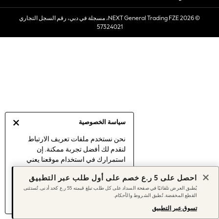
Sets & Outfits
© 2026 NEXT General Trading FZE، مسجلة في دبي، رقم السجل التجاري
Linen Collection
57324021
Swimwear & Beachwear
Tops & T-Shirts
Sandals & Sliders
Jumpsuits & Playsuits
Shorts & Skirts
Sun Safe
Sun Hats & Caps
Sunglasses
سياسة الخصوصية
Women's Holiday Shop
Women's Travel Styles
نحن نستخدم ملفات تعريف الارتباط
لنقدم لك أفضل تجربة ممكنة. إن
Dresses
استمرارك في استخدام موقعنا يعني
Linen Collection
موافقتك على استخدامنا لملفات تعريف
Tops & T-Shirts
احصل على 5 ر.ع خصم على أول طلب عبر التطبيق
الارتباط.
Cover Ups & Kaftans
يُطبق العرض تلقائيًا في صفحة السداد على كل طلب تبلغ قيمته 55 ر.ع كحد أدنى. تُستثنى
اكتشف المزيد
عن إدارة إعدادات ملفات
القطع المخفضة. تُطبق الشروط والأحكام.
Sandals
تعريف الارتباط (الكوكيز).
Swimwear
تسوق عبر التطبيق