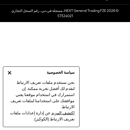
Sets & Outfits
© 2026 NEXT General Trading FZE، مسجلة في دبي، رقم السجل التجاري
Linen Collection
57324021
Swimwear & Beachwear
Tops & T-Shirts
Sandals & Sliders
Jumpsuits & Playsuits
Shorts & Skirts
Sun Safe
Sun Hats & Caps
Sunglasses
سياسة الخصوصية
Women's Holiday Shop
Women's Travel Styles
نحن نستخدم ملفات تعريف الارتباط
لنقدم لك أفضل تجربة ممكنة. إن
Dresses
استمرارك في استخدام موقعنا يعني
Linen Collection
موافقتك على استخدامنا لملفات تعريف
Tops & T-Shirts
الارتباط.
Cover Ups & Kaftans
اكتشف المزيد
عن إدارة إعدادات ملفات
Sandals
تعريف الارتباط (الكوكيز).
Swimwear