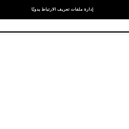
الماركات
إدارة ملفات تعريف الارتباط يدويًا
© 2026 NEXT General Trading FZE، مسجلة في دبي، رقم السجل التجاري 57324021