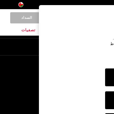
السداد
0
المنتجات المنزلية
الماركات
تصفيات
اط
En
Ar
خدمات أخرى
الإعلام والصحافة
الشركة
وظائف NEXT