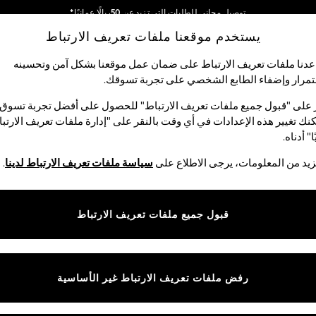
توصيل مجاني للطلبات التي تزيد عن 50ريالًا عمانيًا*
يستخدم موقعنا ملفات تعريف الارتباط
نحن نقوم بدفع جميع الرسوم
شبكاتنا الاجتماعية
دنا ملفات تعريف الارتباط على ضمان عمل موقعنا بشكل آمن وتحسينه
مرار وإضفاء الطابع الشخصي على تجربة تسوقك.‏
الأولاد
البيبي
النساء
الرجال
 على "قبول جميع ملفات تعريف الارتباط" للحصول على أفضل تجربة تسوق.
نك تغيير هذه الإعدادات في أي وقت بالنقر على "إدارة ملفات تعريف الارتب
اختر اللغة
ا" أدناه.
العربية
يد من المعلومات، يرجى الاطلاع على
سياسة ملفات تعريف الارتباط لدينا
.
قوق القانونية
الأقسام
ية وملفات تعريف الارتباط
نسائي
قبول جميع ملفات تعريف الارتباط
كام
رجالي
عريف الارتباط بشكل فردي
الأولاد
ييمات العملاء
البنات
رفض ملفات تعريف الارتباط غير الأساسية
المنتجات المنزلية
البيبي