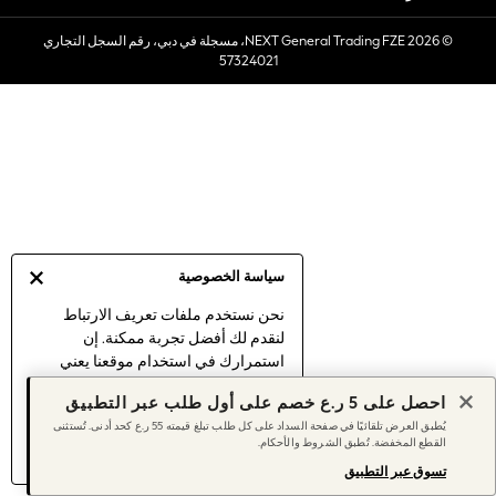
Sets & Outfits
© 2026 NEXT General Trading FZE، مسجلة في دبي، رقم السجل التجاري
Linen Collection
57324021
Swimwear & Beachwear
Tops & T-Shirts
Sandals & Sliders
Jumpsuits & Playsuits
Shorts & Skirts
Sun Safe
Sun Hats & Caps
Sunglasses
سياسة الخصوصية
Women's Holiday Shop
Women's Travel Styles
نحن نستخدم ملفات تعريف الارتباط
لنقدم لك أفضل تجربة ممكنة. إن
Dresses
استمرارك في استخدام موقعنا يعني
Linen Collection
موافقتك على استخدامنا لملفات تعريف
Tops & T-Shirts
احصل على 5 ر.ع خصم على أول طلب عبر التطبيق
الارتباط.
Cover Ups & Kaftans
يُطبق العرض تلقائيًا في صفحة السداد على كل طلب تبلغ قيمته 55 ر.ع كحد أدنى. تُستثنى
اكتشف المزيد
عن إدارة إعدادات ملفات
القطع المخفضة. تُطبق الشروط والأحكام.
Sandals
تعريف الارتباط (الكوكيز).
Swimwear
تسوق عبر التطبيق