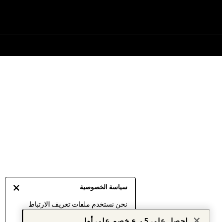
سياسة الخصوصية
نحن نستخدم ملفات تعريف الارتباط
لنقدم لك أفضل تجربة ممكنة. إن
احصل على 5 ر.ع خصم على أول