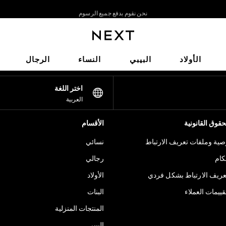
نحن نقوم بدفع جميع الرسوم
نحن نقبل
شبكاتنا الاجتماعية
الأولاد
البيبي
النساء
الرجال
اختر اللغة
العربية
قوق القانونية
الأقسام
ية وملفات تعريف الارتباط
نسائي
كام
رجالي
عريف الارتباط بشكل فردي
الأولاد
ييمات العملاء
البنات
المنتجات المنزلية
البيبي