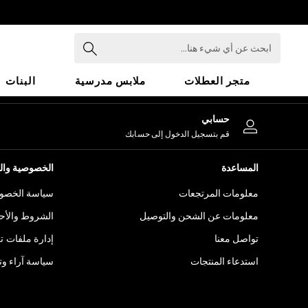
An error occurred on client
ابحث
عن
أي
متجر العطلات
ملابس مدرسية
البنات
شيء
هنا...
HOLIDAY SHOP
حسابي
Holiday Shop
قم بتسجيل الدخول إلى حسابك
Modest Holiday Outfits
Sunset Styles
المساعدة
الخصوصية والح
Summer Nightwear
معلومات المرتجعات
سياسة الخصوص
Girls
Girls' Holiday Shop
معلومات عن الشحن والتوصيل
الشروط والأح
Girls' Travel Styles
تواصل معنا
إدارة ملفات ت
Sunset Styles
استدعاء المنتجات
سياسة آراء وتق
Dresses
Sets & Outfits
Linen Collection