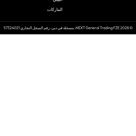
الماركات
© 2026 NEXT General Trading FZE، مسجلة في دبي، رقم السجل التجاري 57324021