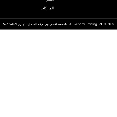
الماركات
© 2026 NEXT General Trading FZE، مسجلة في دبي، رقم السجل التجاري 57324021