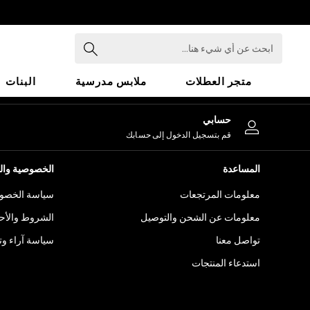
An error occurred on client
ابحث
عن
أي
متجر العطلات
ملابس مدرسية
البنات
شيء
هنا...
HOLIDAY SHOP
حسابي
Holiday Shop
قم بتسجيل الدخول إلى حسابك
Modest Holiday Outfits
Sunset Styles
المساعدة
الخصوصية والح
Summer Nightwear
معلومات المرتجعات
سياسة الخصوص
Girls
Girls' Holiday Shop
معلومات عن الشحن والتوصيل
الشروط والأح
Girls' Travel Styles
تواصل معنا
سياسة آراء وتق
Sunset Styles
استدعاء المنتجات
Dresses
Sets & Outfits
Linen Collection