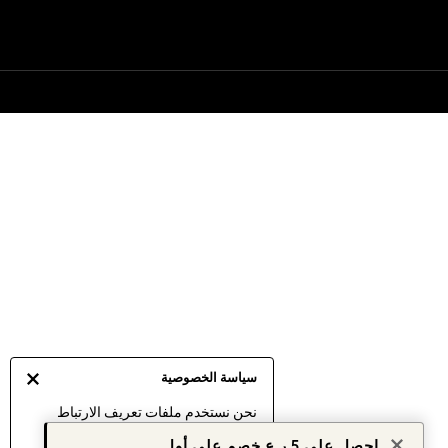
سياسة الخصوصية
نحن نستخدم ملفات تعريف الارتباط
لنقدم لك أفضل تجربة ممكنة. إن
احصل على 5 ر.ع خصم على أول