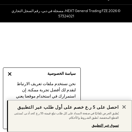
Sets & Outfits
© 2026 NEXT General Trading FZE، مسجلة في دبي، رقم السجل التجاري
Linen Collection
57324021
Swimwear & Beachwear
Tops & T-Shirts
Sandals & Sliders
Jumpsuits & Playsuits
Shorts & Skirts
Sun Safe
Sun Hats & Caps
Sunglasses
سياسة الخصوصية
Women's Holiday Shop
Women's Travel Styles
نحن نستخدم ملفات تعريف الارتباط
لنقدم لك أفضل تجربة ممكنة. إن
Dresses
استمرارك في استخدام موقعنا يعني
Linen Collection
موافقتك على استخدامنا لملفات تعريف
Tops & T-Shirts
احصل على 5 ر.ع خصم على أول طلب عبر التطبيق
الارتباط.
Cover Ups & Kaftans
يُطبق العرض تلقائيًا في صفحة السداد على كل طلب تبلغ قيمته 55 ر.ع كحد أدنى. تُستثنى
اكتشف المزيد
عن إدارة إعدادات ملفات
القطع المخفضة. تُطبق الشروط والأحكام.
Sandals
تعريف الارتباط (الكوكيز).
Swimwear
تسوق عبر التطبيق