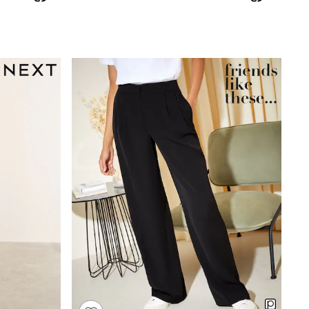
Linen Collection
Tops & T-Shirts
Shirts
Polo Shirts
Swimwear
Shorts
Sandals & Clogs
Sun Safe
Rash Vests
Sun Hats & Caps
Sunglasses
Baby Holiday Shop
Baby Summer Nightwear
Dresses
Sets & Outfits
Rompers
Sandals
Swimwear
Sun Hats & Caps
Mens' Holiday Shop
Shirts
Linen Collection
Polo Shirts
Tops & T-Shirts