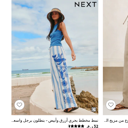
لون محايد - بنطلون برِجل واسعة مصنوع من مزيج الكتان من Lipsy
نمط مخطط بحري أزرق وأبيض - بنطلون برجل واسعة من مزيج الكتان