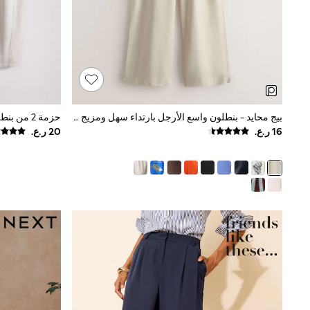
All Boys Schoolwear
Shoes
Trousers
Shorts
Shirts
Polo Shirts
Sweatshirts & Jumpers
Coats & Jackets
Underwear
بيج محايد - بنطلون واسع الأرجل بارتداء سهل ومزيج من الكتان
Socks
Multipacks
All Boys Sport & Swimwear
Trainers & Pumps
Swimwear
Tops
Shorts
Joggers
adidas
Nike
All Girls Schoolwear
Shoes
Dresses
Trousers
Skirts