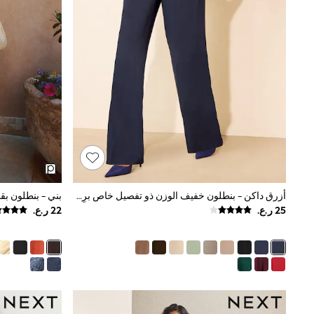
Shirts
Polo Shirts
Sweatshirts
Cardigans
Coats & Jackets
Underwear
Socks & Tights
Multipacks
All Girls Sports & Swimwear
Trainers & Pumps
Tops
Leggings
Shorts
Joggers
أزرق داكن - بنطلون خفيف الوزن ذو تفصيل خاص برِجل واسعة وخصر قابل للتمدد من الخلف من Friends Like These
adidas
Nike
Shop All
Shoes
Coats & Jackets
Bags & Accessories
Shirts
Polo Shirts
Shop all