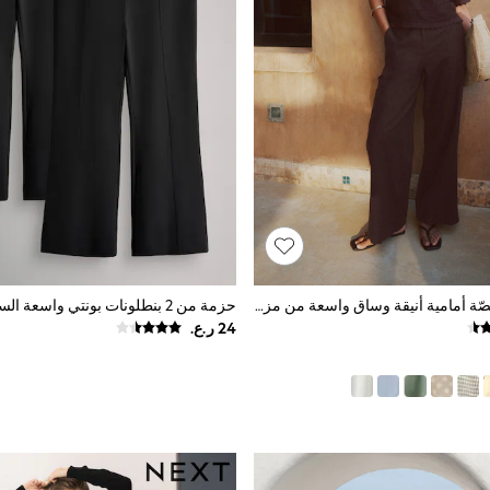
بني - بنطلون بقصّة أمامية أنيقة وساق واسعة من مزيج الكتّان
حزمة من 2 بنطلونات بونتي واسعة الساق