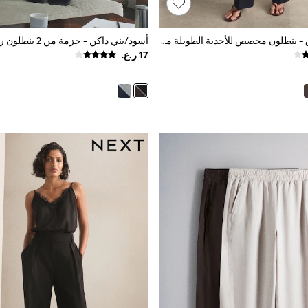
أزرق داكن أزرق - بنطلون مخصص للأحذية الطويلة مقاس مخصص