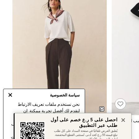
سياسة الخصوصية
نحن نستخدم ملفات تعريف الارتباط
لنقدم لك أفضل تجربة ممكنة. إن
استمرارك في استخدام موقعنا يعني
احصل على 5 ر.ع خصم على أول
سب الطلب
بني - بنطلون بأرجل واسعة قابل للتمدد من الخلف
موافقتك على استخدامنا لملفات تعريف
طلب عبر التطبيق
الارتباط.
يُطبق العرض تلقائيًا في صفحة السداد على كل طلب
تبلغ قيمته 55 ر.ع كحد أدنى. تُستثنى القطع المخفضة.
اكتشف المزيد
عن إدارة إعدادات ملفات
تُطبق الشروط والأحكام.