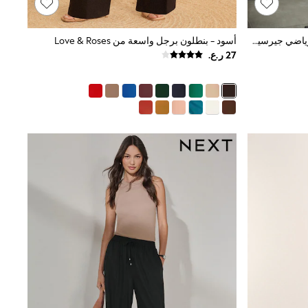
أسود/بني داكن - حزمة من 2 بنطلون رياضي جيرسيه مضلَّع برِجل واسعة من The Set
أسود - بنطلون برجل واسعة من Love & Roses