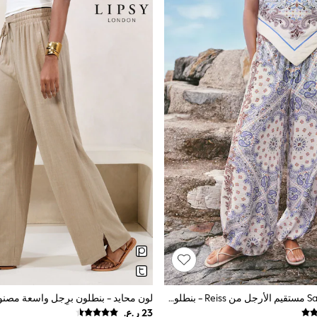
جينز Sarah Paige مستقيم الأرجل من Reiss - بنطلون منفوخ مطبوع