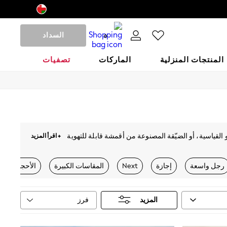
السداد
0
المنتجات المنزلية
الماركات
تصفيات
و القياسية، أو الضيّقة المصنوعة من أقمشة قابلة للتهوية
+ اقرأ المزيد
 أو طبعات جلد الفهد الأنيقة والألوان الجريئة لإطلالة
كِ لهذا الموسم. ارتقي بإطلالاتكِ اليومية مع القصّات
رجل واسعة
إجازة
Next
المقاسات الكبيرة
الأحجام الصغ
فرز
المزيد