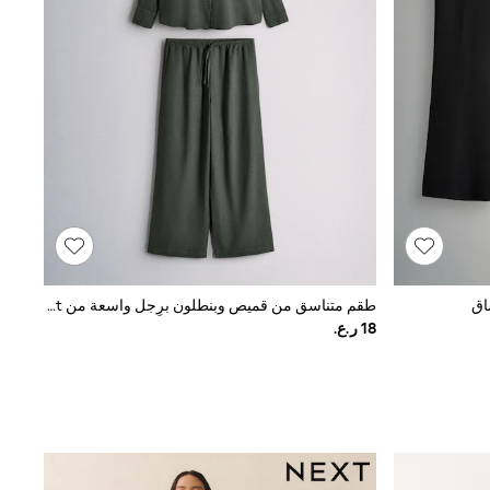
طقم متناسق من قميص وبنطلون برِجل واسعة من The Set