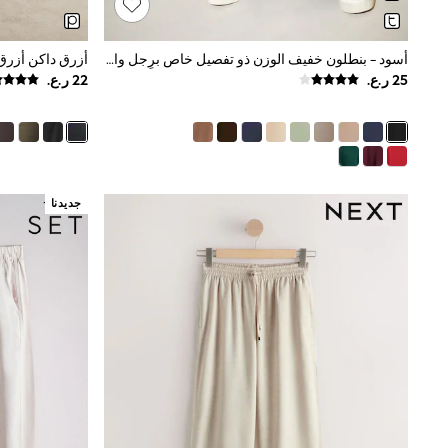
Trousers & Chinos
Jeans
Sandals
أسود - بنطلون خفيف الوزن ذو تفصيل خاص برِجل واسعة وخصر قابل للتمدد من الخلف من Friends Like These
Shorts
Swimwear
Hats & Caps
Vests
Sunglasses
Beach Towels
Bags
جديدنا
Travel Bags
Luggage
Angel & Rocket
B by Ted Baker
Baker by Ted Baker
Boden
Lipsy
Love & Roses
Mint Velvet
Monsoon
River Island
Eid Holiday Collection
SCHOOLWEAR