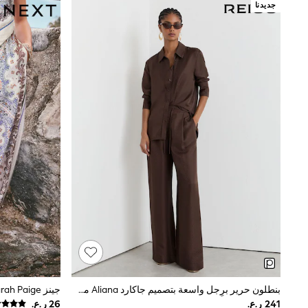
Jumpsuits & Playsuits
جديدنا
Shorts & Skirts
Sun Safe
Sun Hats & Caps
Sunglasses
Women's Holiday Shop
Women's Travel Styles
Dresses
Linen Collection
Tops & T-Shirts
Cover Ups & Kaftans
Sandals
Swimwear
Jumpsuits & Playsuits
Beachwear
Skirts
Trousers
Sunglasses
Sun Hats & Caps
Resort Styles
Boys' Holiday Shop
Boys' Travel Styles
Sunset Styles
بنطلون حرير برِجل واسعة بتصميم جاكارد Aliana من Reiss
Sets & Outfits