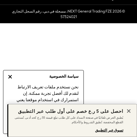
Sets & Outfits
© 2026 NEXT General Trading FZE، مسجلة في دبي، رقم السجل التجاري
Linen Collection
57324021
Swimwear & Beachwear
Tops & T-Shirts
Sandals & Sliders
Jumpsuits & Playsuits
Shorts & Skirts
Sun Safe
Sun Hats & Caps
Sunglasses
سياسة الخصوصية
Women's Holiday Shop
Women's Travel Styles
نحن نستخدم ملفات تعريف الارتباط
لنقدم لك أفضل تجربة ممكنة. إن
Dresses
استمرارك في استخدام موقعنا يعني
Linen Collection
موافقتك على استخدامنا لملفات تعريف
Tops & T-Shirts
احصل على 5 ر.ع خصم على أول طلب عبر التطبيق
الارتباط.
Cover Ups & Kaftans
يُطبق العرض تلقائيًا في صفحة السداد على كل طلب تبلغ قيمته 55 ر.ع كحد أدنى. تُستثنى
اكتشف المزيد
عن إدارة إعدادات ملفات
القطع المخفضة. تُطبق الشروط والأحكام.
Sandals
تعريف الارتباط (الكوكيز).
Swimwear
تسوق عبر التطبيق