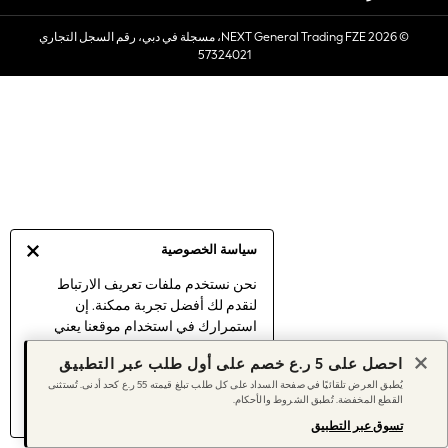
Sets & Outfits
© 2026 NEXT General Trading FZE، مسجلة في دبي، رقم السجل التجاري
Linen Collection
57324021
Swimwear & Beachwear
Tops & T-Shirts
Sandals & Sliders
Jumpsuits & Playsuits
Shorts & Skirts
Sun Safe
Sun Hats & Caps
Sunglasses
سياسة الخصوصية
Women's Holiday Shop
Women's Travel Styles
نحن نستخدم ملفات تعريف الارتباط
لنقدم لك أفضل تجربة ممكنة. إن
Dresses
استمرارك في استخدام موقعنا يعني
Linen Collection
موافقتك على استخدامنا لملفات تعريف
Tops & T-Shirts
احصل على 5 ر.ع خصم على أول طلب عبر التطبيق
الارتباط.
Cover Ups & Kaftans
يُطبق العرض تلقائيًا في صفحة السداد على كل طلب تبلغ قيمته 55 ر.ع كحد أدنى. تُستثنى
اكتشف المزيد
عن إدارة إعدادات ملفات
القطع المخفضة. تُطبق الشروط والأحكام.
Sandals
تعريف الارتباط (الكوكيز).
Swimwear
تسوق عبر التطبيق