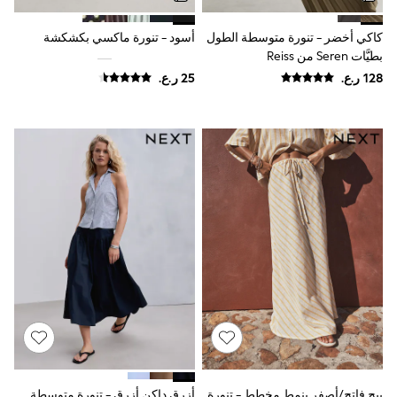
Shirts
Polo Shirts
كاكي أخضر - تنورة متوسطة الطول
أسود - تنورة ماكسي بكشكشة
Shop all
بطيَّات Seren من Reiss
Shoes
Coats & Jackets
Bags
Polo Shirts
Blue
Black
White
Grey
Green
Red
All Branded Schoolwear
adidas
Nike
Clarks
Start Rite
Smiggle
Eastpak
Bags & Backpacks
Caps
Belts
Jumpers
بيج فاتح/أصفر بنمط مخطط - تنورة
أزرق داكن أزرق - تنورة متوسطة