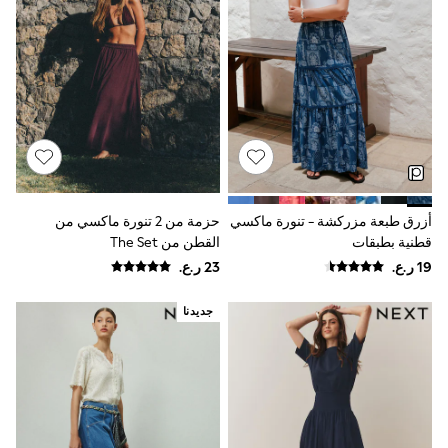
Shirts
Linen Collection
Polo Shirts
Tops & T-Shirts
Trousers & Chinos
Jeans
Sandals
Shorts
Swimwear
Hats & Caps
Vests
Sunglasses
أزرق طبعة مزركشة - تنورة ماكسي
حزمة من 2 تنورة ماكسي من
Beach Towels
قطنية بطبقات
القطن من The Set
Bags
Travel Bags
Luggage
Angel & Rocket
جديدنا
B by Ted Baker
Baker by Ted Baker
Boden
Lipsy
Love & Roses
Mint Velvet
Monsoon