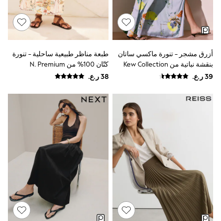
Dresses
Trousers
Skirts
Shirts
Polo Shirts
أزرق مشجر - تنورة ماكسي ساتان
طبعة مناظر طبيعية ساحلية - تنورة
Sweatshirts
بنقشة نباتية من Kew Collection
كتّان 100% من N. Premium
Cardigans
Coats & Jackets
Underwear
Socks & Tights
Multipacks
All Girls Sports & Swimwear
Trainers & Pumps
Tops
Leggings
Shorts
Joggers
adidas
Nike
Shop All
Shoes
Coats & Jackets
Bags & Accessories