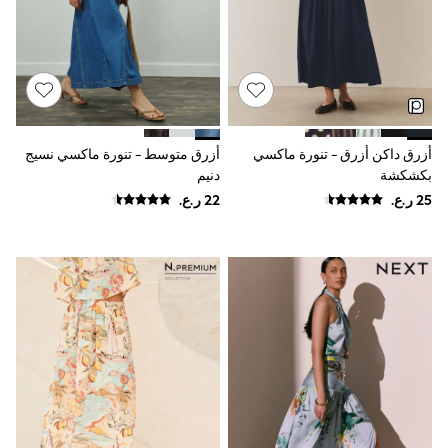
River Island
Eid Holiday Collection
SCHOOLWEAR
All Boys Schoolwear
Shoes
Trousers
Shorts
Shirts
أزرق داكن أزرق - تنورة ماكسي
أزرق متوسط - تنورة ماكسي نسيج
Polo Shirts
بكشكشة
دنيم
Sweatshirts & Jumpers
Coats & Jackets
Underwear
Socks
Multipacks
All Boys Sport & Swimwear
Trainers & Pumps
Swimwear
Tops
Shorts
Joggers
adidas
Nike
All Girls Schoolwear
Shoes