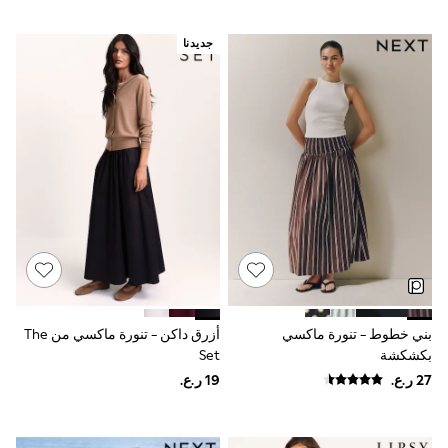
Jeans
Jumpsuits & Playsuits
All Girl's New In
جديدنا
Kid's Top Picks
Top & Bottom Sets
Summer Dresses
Polka Dots
THE SET
Knitwear
Loungewear
Nightwear & Pyjamas
Occasionwear
Pants & Leggings
Schoolwear
Sets & Outfits
Shirts & Blouses
Shorts & Skirts
Sportswear
بني خطوط - تنورة ماكسي
أزرق داكن - تنورة ماكسي من The
Sweatshirts & Hoodies
بكشكشة
Set
Swimwear
Tops & T-Shirts
Tracksuits
New In
Occasion and Party Dresses