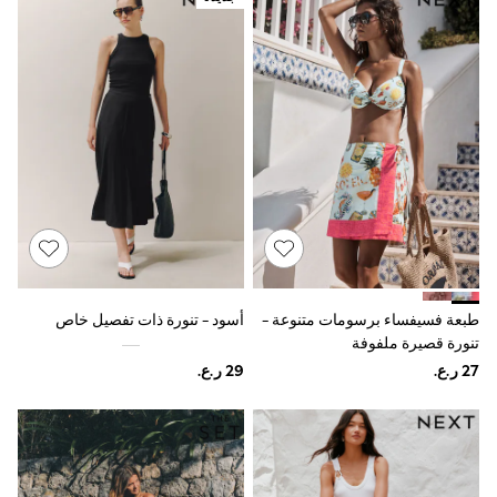
Boys' Travel Styles
Sunset Styles
Sets & Outfits
Linen Collection
Tops & T-Shirts
Shirts
Polo Shirts
Swimwear
Shorts
Sandals & Clogs
Sun Safe
Rash Vests
Sun Hats & Caps
Sunglasses
Baby Holiday Shop
طبعة فسيفساء برسومات متنوعة -
أسود - تنورة ذات تفصيل خاص
Baby Summer Nightwear
تنورة قصيرة ملفوفة
Dresses
Sets & Outfits
Rompers
Sandals
Swimwear
Sun Hats & Caps
Mens' Holiday Shop