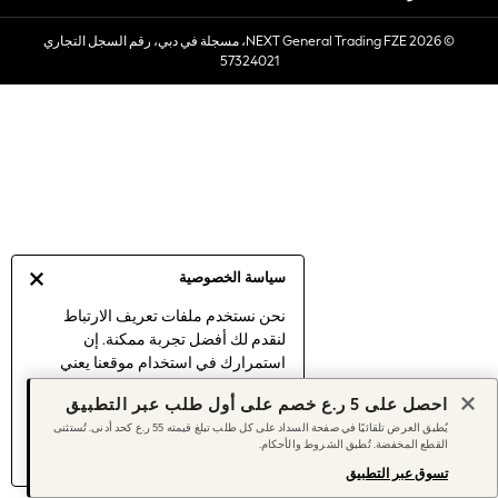
Sets & Outfits
© 2026 NEXT General Trading FZE، مسجلة في دبي، رقم السجل التجاري
Linen Collection
57324021
Swimwear & Beachwear
Tops & T-Shirts
Sandals & Sliders
Jumpsuits & Playsuits
Shorts & Skirts
Sun Safe
Sun Hats & Caps
Sunglasses
سياسة الخصوصية
Women's Holiday Shop
Women's Travel Styles
نحن نستخدم ملفات تعريف الارتباط
لنقدم لك أفضل تجربة ممكنة. إن
Dresses
استمرارك في استخدام موقعنا يعني
Linen Collection
موافقتك على استخدامنا لملفات تعريف
Tops & T-Shirts
احصل على 5 ر.ع خصم على أول طلب عبر التطبيق
الارتباط.
Cover Ups & Kaftans
يُطبق العرض تلقائيًا في صفحة السداد على كل طلب تبلغ قيمته 55 ر.ع كحد أدنى. تُستثنى
اكتشف المزيد
عن إدارة إعدادات ملفات
القطع المخفضة. تُطبق الشروط والأحكام.
Sandals
تعريف الارتباط (الكوكيز).
Swimwear
تسوق عبر التطبيق