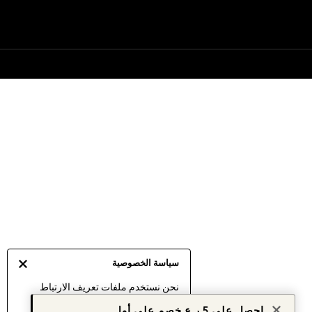
سياسة الخصوصية
نحن نستخدم ملفات تعريف الارتباط
لنقدم لك أفضل تجربة ممكنة. إن
احصل على 5 ر.ع خصم على أول