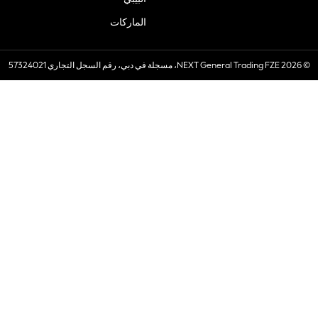
الماركات
© 2026 NEXT General Trading FZE، مسجلة في دبي، رقم السجل التجاري 57324021