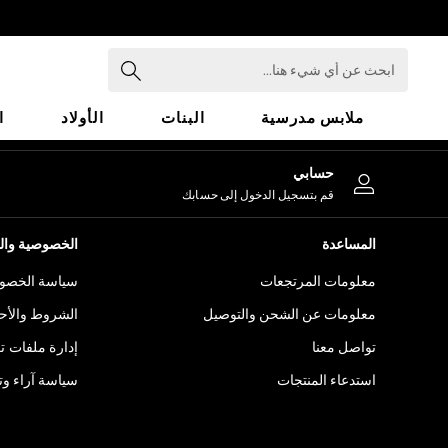
An error occurred on client
ابحث
عن
أي
ملابس مدرسية
البنات
الأولاد
ا
شيء
هنا...
HOLIDAY SHOP
حسابي
Holiday Shop
قم بتسجيل الدخول إلى حسابك
Modest Holiday Outfits
Sunset Styles
المساعدة
الخصوصية والح
Summer Nightwear
معلومات المرتجعات
سياسة الخصوص
Girls
Girls' Holiday Shop
معلومات عن الشحن والتوصيل
الشروط والأح
Girls' Travel Styles
تواصل معنا
إدارة ملفات ت
Sunset Styles
استدعاء المنتجات
سياسة آراء وتق
Dresses
Sets & Outfits
Linen Collection