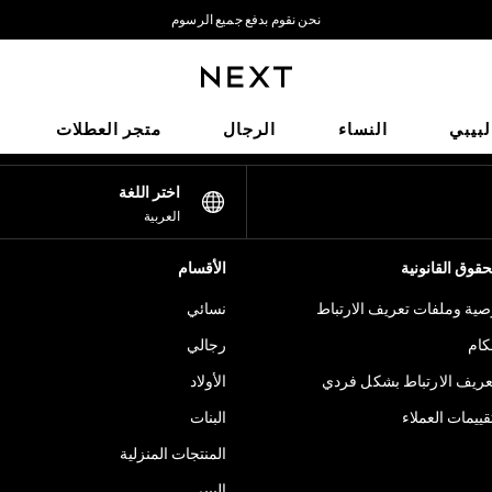
نحن نقوم بدفع جميع الرسوم
نحن نقبل
شبكاتنا الاجتماعية
لبيبي
النساء
الرجال
متجر العطلات
اختر اللغة
العربية
قوق القانونية
الأقسام
ية وملفات تعريف الارتباط
نسائي
كام
رجالي
عريف الارتباط بشكل فردي
الأولاد
ييمات العملاء
البنات
المنتجات المنزلية
البيبي