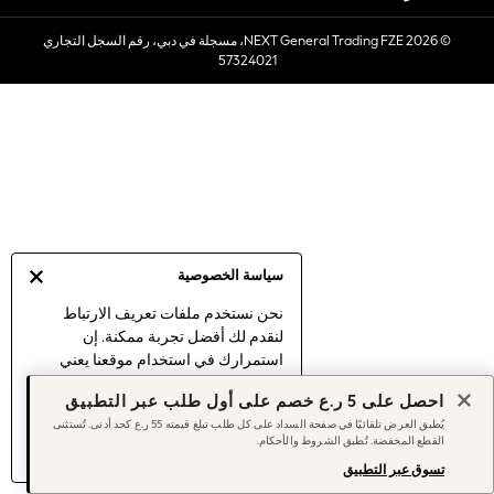
Sets & Outfits
© 2026 NEXT General Trading FZE، مسجلة في دبي، رقم السجل التجاري
Linen Collection
57324021
Swimwear & Beachwear
Tops & T-Shirts
Sandals & Sliders
Jumpsuits & Playsuits
Shorts & Skirts
Sun Safe
Sun Hats & Caps
Sunglasses
سياسة الخصوصية
Women's Holiday Shop
Women's Travel Styles
نحن نستخدم ملفات تعريف الارتباط
لنقدم لك أفضل تجربة ممكنة. إن
Dresses
استمرارك في استخدام موقعنا يعني
Linen Collection
موافقتك على استخدامنا لملفات تعريف
Tops & T-Shirts
احصل على 5 ر.ع خصم على أول طلب عبر التطبيق
الارتباط.
Cover Ups & Kaftans
يُطبق العرض تلقائيًا في صفحة السداد على كل طلب تبلغ قيمته 55 ر.ع كحد أدنى. تُستثنى
اكتشف المزيد
عن إدارة إعدادات ملفات
القطع المخفضة. تُطبق الشروط والأحكام.
Sandals
تعريف الارتباط (الكوكيز).
Swimwear
تسوق عبر التطبيق