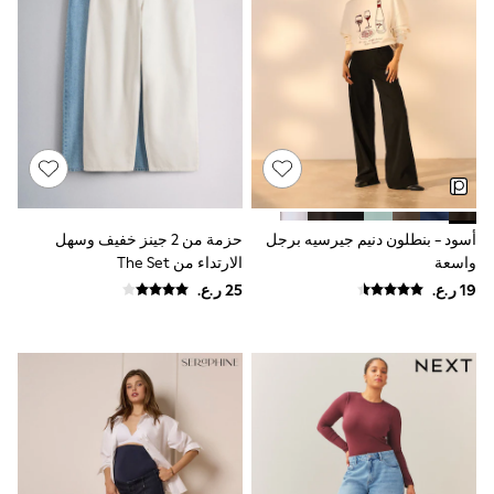
River Island
Eid Holiday Collection
SCHOOLWEAR
All Boys Schoolwear
Shoes
Trousers
Shorts
Shirts
Polo Shirts
Sweatshirts & Jumpers
Coats & Jackets
أسود - بنطلون دنيم جيرسيه برجل
حزمة من 2 جينز خفيف وسهل
Underwear
Socks
واسعة
الارتداء من The Set
Multipacks
All Boys Sport & Swimwear
Trainers & Pumps
Swimwear
Tops
Shorts
Joggers
adidas
Nike
All Girls Schoolwear
Shoes