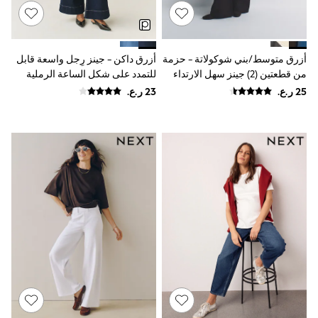
Polo Shirts
All Girls Sports & Swimwear
T-Shirts
Bags & Backpacks
أزرق متوسط/بني شوكولاتة - حزمة
أزرق داكن - جينز رِجل واسعة قابل
Lunchboxes
من قطعتين (2) جينز سهل الارتداء
للتمدد على شكل الساعة الرملية
Caps
وخفيف الوزن بقصّة رِجل واسعة من
بخصر مرتفع
Bags
The Set
Blouses
Shirts
Polo Shirts
GIRLS
New In
New In from Next
0-2 years
3-5 years
6-8 years
9-11 years
12-14 years
15+ years
All Clothing
Coats & Jackets
Dresses
Holiday Shop