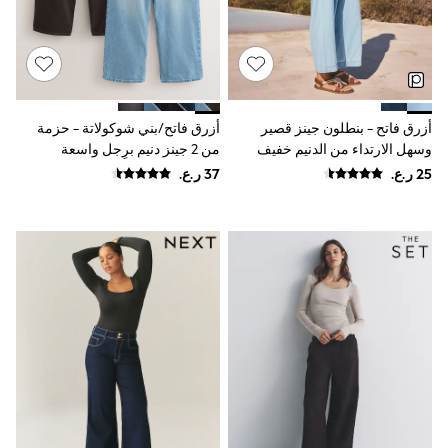
Shirts
Polo Shirts
Shop all
Shoes
Coats & Jackets
Bags
Polo Shirts
أزرق فاتح - بنطلون جينز قصير
أزرق فاتح/بني شوكولاتة - حزمة
Blue
وسهل الارتداء من الدنيم خفيف
من 2 جينز دنيم برِجل واسعة
Black
الوزن بقصة رِجل واسعة
White
Grey
Green
Red
All Branded Schoolwear
adidas
Nike
Clarks
Start Rite
Smiggle
Eastpak
Bags & Backpacks
Caps
Belts
Jumpers