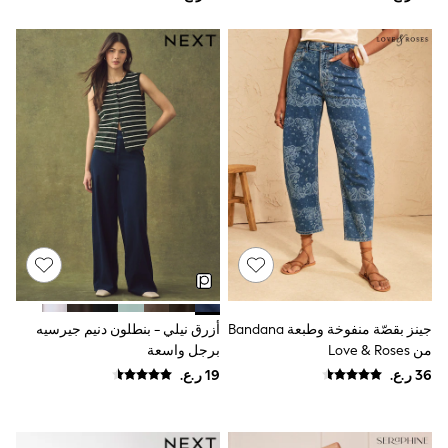
Boys' Travel Styles
Sunset Styles
Sets & Outfits
Linen Collection
Tops & T-Shirts
Shirts
Polo Shirts
Swimwear
Shorts
Sandals & Clogs
Sun Safe
Rash Vests
Sun Hats & Caps
Sunglasses
Baby Holiday Shop
Baby Summer Nightwear
Dresses
جينز بقصّة منفوخة وطبعة Bandana
أزرق نيلي - بنطلون دنيم جيرسيه
Sets & Outfits
من Love & Roses
برجل واسعة
Rompers
Sandals
Swimwear
Sun Hats & Caps
Mens' Holiday Shop