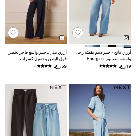
Dresses
Trousers
Skirts
Shirts
Polo Shirts
Sweatshirts
Cardigans
Coats & Jackets
Underwear
أزرق فاتح - جينز دنيم بقصّة رِجل
أزرق نيلي ـ جينز واسع فاخر بخصر
Socks & Tights
واسعة بتصميم Hourglass
فوق البطن بتفصيل كسرات
Multipacks
للحوامل من Seraphine
All Girls Sports & Swimwear
Trainers & Pumps
Tops
Leggings
Shorts
Joggers
adidas
Nike
Shop All
Shoes
Coats & Jackets
Bags & Accessories