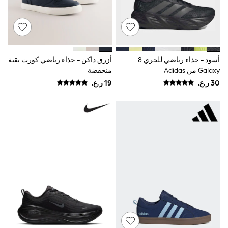
Shirts
Linen Collection
Polo Shirts
Tops & T-Shirts
Trousers & Chinos
Jeans
Sandals
أسود - حذاء رياضي للجري 8
أزرق داكن - حذاء رياضي كورت بقبة
Shorts
Galaxy من Adidas
منخفضة
Swimwear
Hats & Caps
Vests
Sunglasses
Beach Towels
Bags
Travel Bags
Luggage
Angel & Rocket
B by Ted Baker
Baker by Ted Baker
Boden
Lipsy
Love & Roses
Mint Velvet
Monsoon