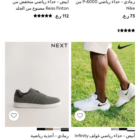
رمادي - حذاء رياضي P-6000 من
أبيض - حذاء رياضي منخفض من
Dresses
Nike
Reiss Finton مصنوع من الجلد
Trousers
المدمج
Skirts
Shirts
Polo Shirts
Sweatshirts
Cardigans
Coats & Jackets
Underwear
Socks & Tights
Multipacks
All Girls Sports & Swimwear
Trainers & Pumps
Tops
Leggings
Shorts
Joggers
adidas
Nike
Shop All
Shoes
Coats & Jackets
أبيض - حذاء رياضي غولف Infinity
رمادي - أحذية رياضية
Bags & Accessories