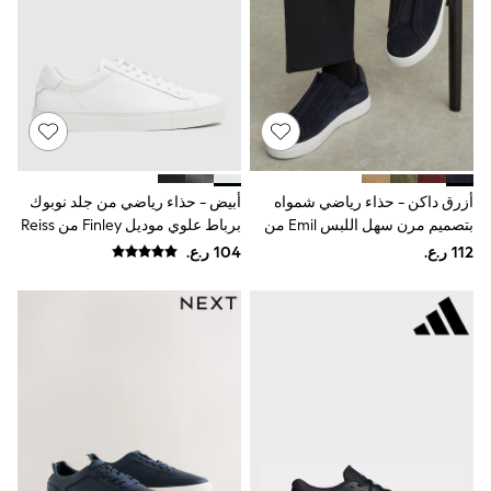
Boys' Travel Styles
Sunset Styles
Sets & Outfits
Linen Collection
Tops & T-Shirts
Shirts
Polo Shirts
Swimwear
Shorts
Sandals & Clogs
أزرق داكن - حذاء رياضي شمواه
أبيض - حذاء رياضي من جلد نوبوك
Sun Safe
بتصميم مرن سهل اللبس Emil من
برباط علوي موديل Finley من Reiss
Rash Vests
Reiss
Sun Hats & Caps
Sunglasses
Baby Holiday Shop
Baby Summer Nightwear
Dresses
Sets & Outfits
Rompers
Sandals
Swimwear
Sun Hats & Caps
Mens' Holiday Shop