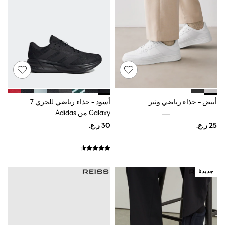
Swimwear & Beachwear
Tops & T-Shirts
Sandals & Sliders
Jumpsuits & Playsuits
Shorts & Skirts
Sun Safe
Sun Hats & Caps
Sunglasses
Women's Holiday Shop
Women's Travel Styles
Dresses
أبيض - حذاء رياضي وثير
أسود - حذاء رياضي للجري 7
Linen Collection
Galaxy من Adidas
Tops & T-Shirts
Cover Ups & Kaftans
Sandals
Swimwear
Jumpsuits & Playsuits
Beachwear
جديدنا
Skirts
Trousers
Sunglasses
Sun Hats & Caps
Resort Styles
Boys' Holiday Shop