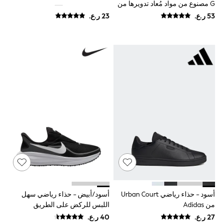
Shirts
G مصنوع من مواد مُعاد تدويرها من
Polo Shirts
Nike
Shop all
Shoes
Coats & Jackets
Bags
Polo Shirts
Blue
Black
White
Grey
Green
Red
All Branded Schoolwear
adidas
Nike
Clarks
Start Rite
Smiggle
Eastpak
Bags & Backpacks
أسود - حذاء رياضي Urban Court
أسود/أبيض - حذاء رياضي سهل
Caps
من Adidas
اللبس للركض على الطريق
Belts
Revolution 8 من Nike
Jumpers