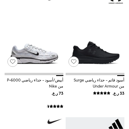
Jeans
Jumpsuits & Playsuits
All Girl's New In
Kid's Top Picks
Top & Bottom Sets
Summer Dresses
Polka Dots
THE SET
Knitwear
Loungewear
Nightwear & Pyjamas
Occasionwear
Pants & Leggings
Schoolwear
Sets & Outfits
أسود قاتم - حذاء رياضي Surge
أبيض/أسود - حذاء رياضي P-6000
Shirts & Blouses
من Under Armour
من Nike
Shorts & Skirts
Sportswear
Sweatshirts & Hoodies
Swimwear
Tops & T-Shirts
Tracksuits
New In
Occasion and Party Dresses