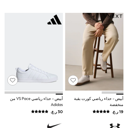
Polo Shirts
All Girls Sports & Swimwear
T-Shirts
Bags & Backpacks
Lunchboxes
Caps
Bags
Blouses
Shirts
Polo Shirts
GIRLS
New In
New In from Next
0-2 years
3-5 years
6-8 years
9-11 years
12-14 years
أبيض - حذاء رياضي كورت بقبة
أبيض - حذاء رياضي VS Pace من
15+ years
منخفضة
Adidas
All Clothing
Coats & Jackets
Dresses
Holiday Shop