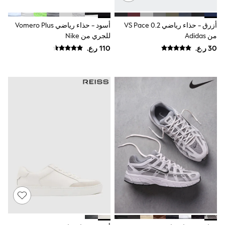
River Island
Eid Holiday Collection
SCHOOLWEAR
أزرق - حذاء رياضي 0.2 VS Pace
أسود - حذاء رياضي Vomero Plus
All Boys Schoolwear
من Adidas
للجري من Nike
Shoes
Trousers
Shorts
Shirts
Polo Shirts
Sweatshirts & Jumpers
Coats & Jackets
Underwear
Socks
Multipacks
All Boys Sport & Swimwear
Trainers & Pumps
Swimwear
Tops
Shorts
Joggers
adidas
Nike
All Girls Schoolwear
Shoes