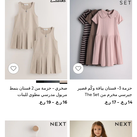
Boys' Travel Styles
Sunset Styles
Sets & Outfits
Linen Collection
Tops & T-Shirts
Shirts
Polo Shirts
Swimwear
Shorts
Sandals & Clogs
Sun Safe
Rash Vests
Sun Hats & Caps
Sunglasses
Baby Holiday Shop
صخري - حزمة من 2 فستان بنمط
حزمة 3- فستان بياقة وكُم قصير
Baby Summer Nightwear
مريول مدرسي مطوي للبنات
جيرسي مخرم من The Set
Dresses
بسحّاب أمامي من Clarks
Sets & Outfits
Rompers
Sandals
Swimwear
Sun Hats & Caps
Mens' Holiday Shop