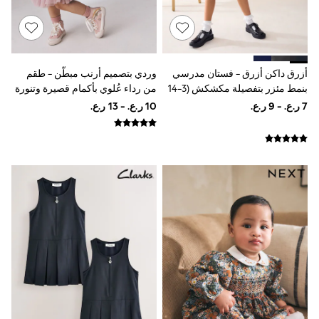
Polo Shirts
All Girls Sports & Swimwear
T-Shirts
Bags & Backpacks
Lunchboxes
وردي بتصميم أرنب مبطّن - طقم
أزرق داكن أزرق - فستان مدرسي
Caps
من رداء عُلوي بأكمام قصيرة وتنورة
بنمط مئزر بتفصيلة مكشكش (3-14
Bags
طبقات (3 أشهر - 7 سنوات)
سنة)
Blouses
Shirts
Polo Shirts
GIRLS
New In
New In from Next
0-2 years
3-5 years
6-8 years
9-11 years
12-14 years
15+ years
All Clothing
Coats & Jackets
Dresses
Holiday Shop