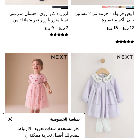
Floral Dresses
School Dresses
أزرق داكن أزرق - فستان مدرسي
أبيض فراولة - حزمة من 2 فساتين
Sequin Dresses
نمط مئزر بأزرار غير متماثلة من
بيبي بأكمام قصيرة
Short Sleeve Dresses
الأمام (3-14 سنة)
(0شهور-3سنوات)
Longsleeve Dresses
100% Cotton Dresses
All Underwear
Pyjamas
Thermals
Robes
Sleepsuits
Slippers
Socks & Tights
All Footwear
Sandals & Clogs
Boots
Half Sizes
School Shoes
Sneakers & Sports Shoes
Wide Fit
سياسة الخصوصية
Multipack Leggings
Multipack T-Shirts
نحن نستخدم ملفات تعريف الارتباط
Multipack Socks & Tights
لنقدم لك أفضل تجربة ممكنة. إن