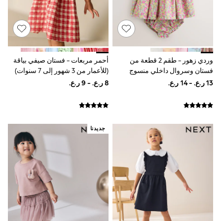
Shirts
Polo Shirts
Shop all
Shoes
Coats & Jackets
Bags
Polo Shirts
أحمر مربعات - فستان صيفي بياقة
وردي زهور - طقم 2 قطعة من
Blue
(للأعمار من 3 شهور إلى 7 سنوات)
فستان وسروال داخلي منسوج
Black
للبيبي (0 شهر - 2 سنتين)
White
Grey
Green
Red
All Branded Schoolwear
جديدنا
adidas
Nike
Clarks
Start Rite
Smiggle
Eastpak
Bags & Backpacks
Caps
Belts
Jumpers