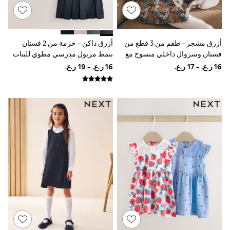
Jeans
Jumpsuits & Playsuits
All Girl's New In
Kid's Top Picks
Top & Bottom Sets
أزرق داكن - حزمة من 2 فستان
أزرق مشجر - طقم من 3 قطع من
Summer Dresses
بنمط مريول مدرسي مطوي للبنات
فستان وسروال داخلي منسوج مع
Polka Dots
بسحّاب أمامي من Clarks
جوارب للبيبي (0 شهر - 2 سنتين)
THE SET
Knitwear
Loungewear
Nightwear & Pyjamas
Occasionwear
Pants & Leggings
Schoolwear
Sets & Outfits
Shirts & Blouses
Shorts & Skirts
Sportswear
Sweatshirts & Hoodies
Swimwear
Tops & T-Shirts
Tracksuits
New In
Occasion and Party Dresses