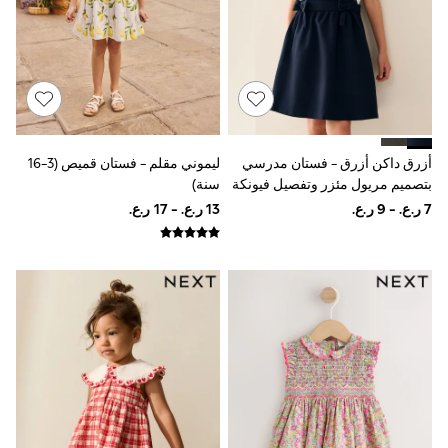
Dresses
Trousers
Skirts
Shirts
Polo Shirts
Sweatshirts
Cardigans
Coats & Jackets
ليموني مقلم - فستان قميص (3-16
أزرق داكن أزرق - فستان مدرسي
Underwear
سنة)
بتصميم مريول مئزر وتفصيل فيونكة
Socks & Tights
عند الخصر (3-14سنة)
Multipacks
All Girls Sports & Swimwear
Trainers & Pumps
Tops
Leggings
Shorts
Joggers
adidas
Nike
Shop All
Shoes
Coats & Jackets
Bags & Accessories