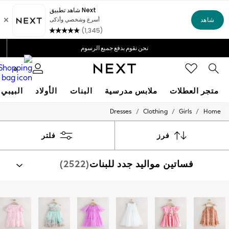
توصيل مجاني للطلبات التي تزيد عن 50ريالًا عمانيًا*
احصل على خصم بقيمة 5 ريالات عمانية على طلبك الأول عبر التطبيق*
نحن نقوم بدفع جميع الرسوم
نحن نقبل
0
البيبي
الأولاد
البنات
ملابس مدرسية
متجر العطلات
/
/
/
Dresses
Clothing
Girls
Home
HOLIDAY SHOP
Holiday Shop
Modest Holiday Outfits
فلتر
فرز
Sunset Styles
Summer Nightwear
(2522)
فساتين مواليد جدد للبنات
Girls
Girls' Holiday Shop
Girls' Travel Styles
Sunset Styles
تسوق حسب الفئة
Dresses
أطقم فساتين وبنطلونات ضيّقة
طقم فستان
فساتين
Sets & Outfits
Linen Collection