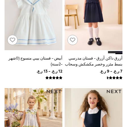
River Island
Eid Holiday Collection
SCHOOLWEAR
All Boys Schoolwear
Shoes
Trousers
Shorts
Shirts
Polo Shirts
Sweatshirts & Jumpers
Coats & Jackets
أبيض - فستان بيبي منسوج (0شهر
أزرق داكن أزرق - فستان مدرسي
Underwear
-2سنة)
بنمط مئزر وخصر مكشكش وسحاب
Socks
من الأمام (3-14سنة)
Multipacks
All Boys Sport & Swimwear
Trainers & Pumps
Swimwear
Tops
Shorts
Joggers
adidas
Nike
All Girls Schoolwear
Shoes