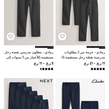
River Island
Eid Holiday Collection
SCHOOLWEAR
All Boys Schoolwear
Shoes
Trousers
Shorts
Shirts
Polo Shirts
Sweatshirts & Jumpers
Coats & Jackets
رمادي - حزمة من 2 بنطلونات
رمادي - بنطلون مدرسي بقصة رجل
Underwear
مدرسية بقصّة رِجل مستقيمة (3-
مستقيمة (للأعمار من 3 سنوات إلى
Socks
Multipacks
17سنة)
17 سنة)
All Boys Sport & Swimwear
Trainers & Pumps
Swimwear
Tops
Shorts
Joggers
adidas
Nike
All Girls Schoolwear
Shoes