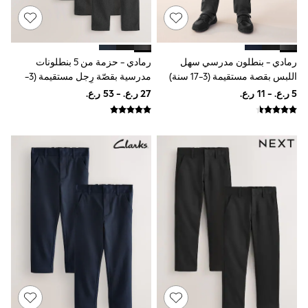
Polo Shirts
All Girls Sports & Swimwear
T-Shirts
Bags & Backpacks
Lunchboxes
رمادي - بنطلون مدرسي سهل
رمادي - حزمة من 5 بنطلونات
Caps
اللبس بقصة مستقيمة (3-17 سنة)
مدرسية بقصّة رِجل مستقيمة (3-
Bags
17سنة)
Blouses
Shirts
Polo Shirts
GIRLS
New In
New In from Next
0-2 years
3-5 years
6-8 years
9-11 years
12-14 years
15+ years
All Clothing
Coats & Jackets
Dresses
Holiday Shop