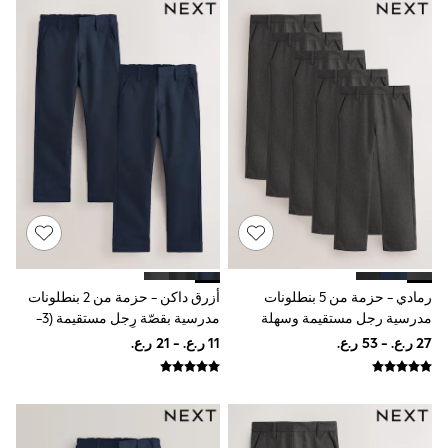
Boys' Travel Styles
Sunset Styles
Sets & Outfits
Linen Collection
Tops & T-Shirts
Shirts
Polo Shirts
Swimwear
Shorts
Sandals & Clogs
Sun Safe
Rash Vests
Sun Hats & Caps
Sunglasses
Baby Holiday Shop
Baby Summer Nightwear
رمادي - حزمة من 5 بنطلونات
أزرق داكن - حزمة من 2 بنطلونات
Dresses
مدرسية رجل مستقيمة وسهلة
مدرسية بقصّة رِجل مستقيمة (3-
Sets & Outfits
اللبس بحزام مطاطي (3-17سنة)
17سنة)
Rompers
Sandals
Swimwear
Sun Hats & Caps
Mens' Holiday Shop