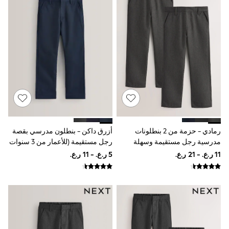
Shirts
Linen Collection
Polo Shirts
Tops & T-Shirts
Trousers & Chinos
Jeans
Sandals
Shorts
Swimwear
Hats & Caps
Vests
Sunglasses
Beach Towels
Bags
رمادي - حزمة من 2 بنطلونات
أزرق داكن - بنطلون مدرسي بقصة
Travel Bags
مدرسية رجل مستقيمة وسهلة
رجل مستقيمة (للأعمار من 3 سنوات
Luggage
اللبس بحزام مطاطي (3-17سنة)
إلى 17 سنة)
Angel & Rocket
B by Ted Baker
Baker by Ted Baker
Boden
Lipsy
Love & Roses
Mint Velvet
Monsoon