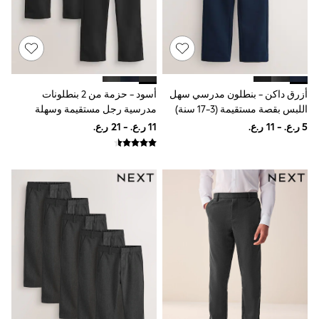
Shirts
Polo Shirts
Shop all
Shoes
Coats & Jackets
Bags
Polo Shirts
أزرق داكن - بنطلون مدرسي سهل
أسود - حزمة من 2 بنطلونات
Blue
اللبس بقصة مستقيمة (3-17 سنة)
مدرسية رجل مستقيمة وسهلة
Black
اللبس بحزام مطاطي (3-17سنة)
White
Grey
Green
Red
All Branded Schoolwear
adidas
Nike
Clarks
Start Rite
Smiggle
Eastpak
Bags & Backpacks
Caps
Belts
Jumpers