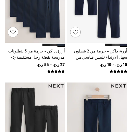
Dresses
Trousers
Skirts
Shirts
Polo Shirts
Sweatshirts
Cardigans
Coats & Jackets
Underwear
أزرق داكن - حزمة من 2 بنطلون
أزرق داكن - حزمة من 5 بنطلونات
Socks & Tights
سهل الارتداء تلبيس قياسي من
مدرسية بقصّة رِجل مستقيمة (3-
Multipacks
Clarks
17سنة)
All Girls Sports & Swimwear
Trainers & Pumps
Tops
Leggings
Shorts
Joggers
adidas
Nike
Shop All
Shoes
Coats & Jackets
Bags & Accessories