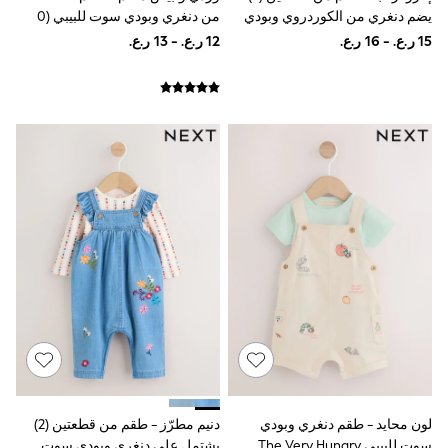
Lunchboxes
يضم دنغري من الكوردروي وبودي
من دنغري وبودي سوت للبيبي (0
Caps
سوت بأكمام طويلة للبيبي (0 شهر -
شهر - 2 سنتين)
Bags
2 سنة)
Blouses
Shirts
Polo Shirts
GIRLS
New In
New In from Next
0-2 years
3-5 years
6-8 years
9-11 years
12-14 years
15+ years
All Clothing
Coats & Jackets
Dresses
Holiday Shop
Jeans
Jumpsuits & Playsuits
All Girl's New In
لون محايد - طقم دنغري وبودي
دنيم مطرّز - طقم من قطعتين (2)
Kid's Top Picks
سوت للبيبي The Very Hungry
يشتمل على دنغري وبودي سوت