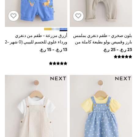
Trousers & Chinos
Jeans
Sandals
Shorts
Swimwear
Hats & Caps
Vests
بلون صخري - طقم دنغري بملمس
أزرق مزرعة - طقم من دنغري
Sunglasses
بارز وقميص بولو بطبعة كاملة من
ورداء علوي للجسم للبيبي (0 شهر -2
Beach Towels
Baker By Ted Baker
سنة)
Bags
Travel Bags
Luggage
Angel & Rocket
B by Ted Baker
Baker by Ted Baker
Boden
Lipsy
Love & Roses
Mint Velvet
Monsoon
River Island
Eid Holiday Collection
SCHOOLWEAR
All Boys Schoolwear