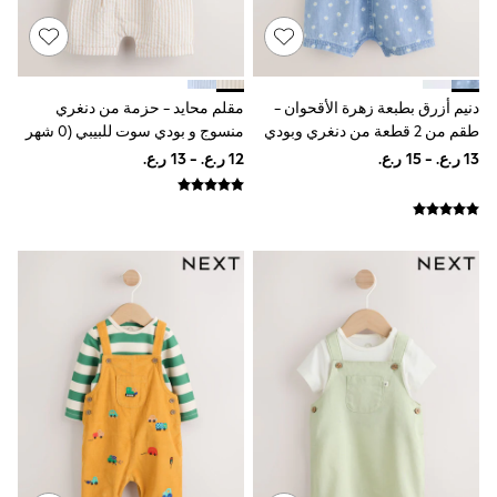
Shoes
Trousers
Shorts
Shirts
Polo Shirts
دنيم أزرق بطبعة زهرة الأقحوان -
مقلم محايد - حزمة من دنغري
Sweatshirts & Jumpers
طقم من 2 قطعة من دنغري وبودي
منسوج و بودي سوت للبيبي (0 شهر
Coats & Jackets
سوت للبيبي (0شهر -3سنة)
إلى 2 سنة)
Underwear
Socks
Multipacks
All Boys Sport & Swimwear
Trainers & Pumps
Swimwear
Tops
Shorts
Joggers
adidas
Nike
All Girls Schoolwear
Shoes
Dresses
Trousers
Skirts
Shirts