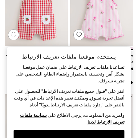
Shorts & Skirts
Sun Safe
Sun Hats & Caps
Sunglasses
Women's Holiday Shop
Women's Travel Styles
Dresses
Linen Collection
Tops & T-Shirts
Cover Ups & Kaftans
وردي مقلم - طقم 2 قطعة من
أحمر ـ طبعة مربعات - طقم 2 قطعة
يستخدم موقعنا ملفات تعريف الارتباط
Sandals
دنغري وبودي سوت للبيبي (0 شهر -
من دنغري وبودي سوت للبيبي (0
Swimwear
تساعدنا ملفات تعريف الارتباط على ضمان عمل موقعنا
2 سنتين)
شهر - 2 سنتين)
Jumpsuits & Playsuits
بشكل آمن وتحسينه باستمرار وإضفاء الطابع الشخصي على
Beachwear
تجربة تسوقك.‏
Skirts
Trousers
انقر على "قبول جميع ملفات تعريف الارتباط" للحصول على
Sunglasses
أفضل تجربة تسوق. ويمكنك تغيير هذه الإعدادات في أي وقت
Sun Hats & Caps
بالنقر على "إدارة ملفات تعريف الارتباط يدويًا" أدناه.
Resort Styles
Boys' Holiday Shop
ولمزيد من المعلومات، يرجى الاطلاع على
سياسة ملفات
Boys' Travel Styles
تعريف الارتباط لدينا
.
Sunset Styles
Sets & Outfits
Linen Collection