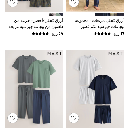
Shirts
Polo Shirts
Shop all
Shoes
أزرق كحلي مربعات - مجموعة
أزرق كحلي/أخضر - حزمة من
Coats & Jackets
بيجامات جيرسيه بكم قصير
طقمين من بيجامة جيرسيه مريحة
Bags
بأكمام قصيرة
Polo Shirts
Blue
Black
White
Grey
Green
Red
All Branded Schoolwear
adidas
Nike
Clarks
Start Rite
Smiggle
Eastpak
Bags & Backpacks
Caps
Belts
Jumpers