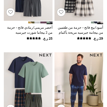
Dresses
Trousers
Skirts
Shirts
Polo Shirts
Sweatshirts
أسود/بيج فاتح - حزمة من طقمين
أخضر مريمي/رمادي فاتح - حزمة
Cardigans
من بيجامة جيرسيه مريحة بأكمام
من 2 بيجاما شورت جيرسيه
Coats & Jackets
قصيرة
Underwear
Socks & Tights
Multipacks
All Girls Sports & Swimwear
Trainers & Pumps
Tops
Leggings
Shorts
Joggers
adidas
Nike
Shop All
Shoes
Coats & Jackets
Bags & Accessories