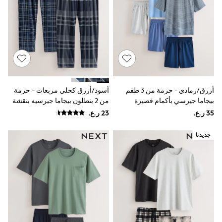
River Island
Eid Holiday Collection
SCHOOLWEAR
All Boys Schoolwear
Shoes
Trousers
Shorts
Shirts
Polo Shirts
Sweatshirts & Jumpers
أزرق/رمادي - حزمة من 3 طقم
أسود/أزرق كحلي مربعات - حزمة
Coats & Jackets
بيجاما جيرسي بأكمام قصيرة
من 2 بنطلون بيجاما جيرسيه بنقشة
Underwear
مخططة
مربعات
Socks
Multipacks
جديدنا
All Boys Sport & Swimwear
Trainers & Pumps
Swimwear
Tops
Shorts
Joggers
adidas
Nike
All Girls Schoolwear
Shoes