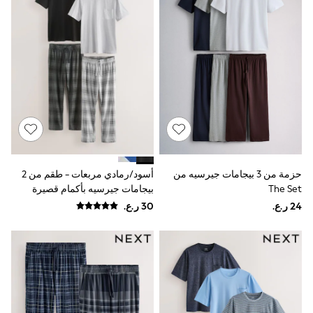
Shirts
Linen Collection
Polo Shirts
Tops & T-Shirts
Trousers & Chinos
Jeans
Sandals
Shorts
Swimwear
Hats & Caps
Vests
Sunglasses
Beach Towels
Bags
حزمة من 3 بيجامات جيرسيه من
أسود/رمادي مربعات - طقم من 2
Travel Bags
The Set
بيجامات جيرسيه بأكمام قصيرة
Luggage
Angel & Rocket
B by Ted Baker
Baker by Ted Baker
Boden
Lipsy
Love & Roses
Mint Velvet
Monsoon