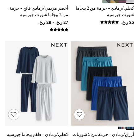
Polo Shirts
كحلي/رمادي - حزمة من 2 بيجاما
أخضر مريمي/رمادي فاتح - حزمة
All Girls Sports & Swimwear
شورت جيرسيه
من 2 بيجاما شورت جيرسيه
T-Shirts
Bags & Backpacks
Lunchboxes
Caps
Bags
Blouses
Shirts
Polo Shirts
GIRLS
New In
New In from Next
0-2 years
3-5 years
6-8 years
9-11 years
12-14 years
15+ years
All Clothing
Coats & Jackets
Dresses
Holiday Shop
أزرق/رمادي - حزمة من 5 شورتات
كحلي/رمادي - طقم بيجاما جيرسيه