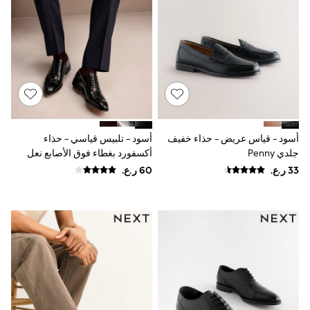
River Island
Eid Holiday Collection
SCHOOLWEAR
All Boys Schoolwear
Shoes
Trousers
Shorts
Shirts
Polo Shirts
Sweatshirts & Jumpers
Coats & Jackets
أسود - قياس عريض - حذاء خفيف
أسود - تلبيس قياسي - حذاء
Underwear
جلدي Penny
أكسفورد بغطاء فوق الأصابع نعل
Socks
جلد من مجموعة Signature
Multipacks
All Boys Sport & Swimwear
Trainers & Pumps
Swimwear
Tops
Shorts
Joggers
adidas
Nike
All Girls Schoolwear
Shoes