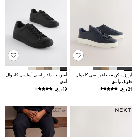
Shirts
Linen Collection
Polo Shirts
Tops & T-Shirts
Trousers & Chinos
Jeans
Sandals
Shorts
Swimwear
Hats & Caps
Vests
Sunglasses
Beach Towels
أزرق داكن - حذاء رياضي كاجوال
أسود - حذاء رياضي أساسي كاجوال
Bags
طويل وأنيق
أنيق
Travel Bags
Luggage
Angel & Rocket
B by Ted Baker
Baker by Ted Baker
Boden
Lipsy
Love & Roses
Mint Velvet
Monsoon