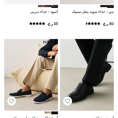
Polo Shirts
All Girls Sports & Swimwear
بني - حذاء سويد بنعل سميك
أسود - حذاء ديربي
T-Shirts
Bags & Backpacks
Lunchboxes
Caps
Bags
Blouses
Shirts
Polo Shirts
GIRLS
New In
New In from Next
0-2 years
3-5 years
6-8 years
9-11 years
12-14 years
15+ years
All Clothing
Coats & Jackets
Dresses
Holiday Shop