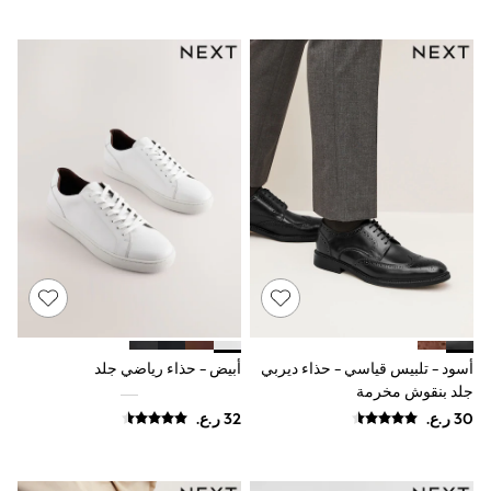
Occasion and Party Dresses
Floral Dresses
School Dresses
Sequin Dresses
Short Sleeve Dresses
Longsleeve Dresses
100% Cotton Dresses
All Underwear
Pyjamas
Thermals
Robes
Sleepsuits
Slippers
Socks & Tights
All Footwear
Sandals & Clogs
Boots
Half Sizes
أسود - تلبيس قياسي - حذاء ديربي
أبيض - حذاء رياضي جلد
School Shoes
جلد بنقوش مخرمة
Sneakers & Sports Shoes
Wide Fit
Multipack Leggings
Multipack T-Shirts