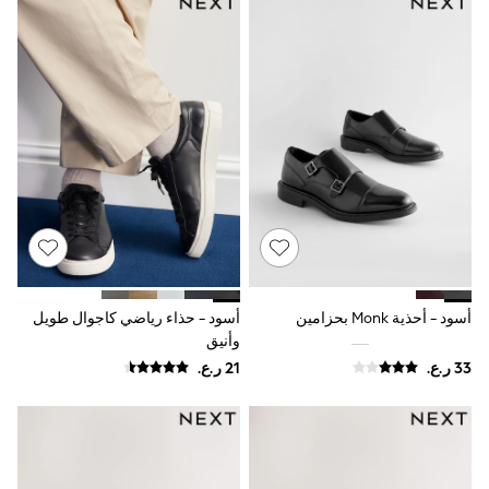
Multipack Socks & Tights
Multipack Underwear
Gilets
Hooded
Parkas
Puffers
Raincoats
Shackets
All T-Shirts
Long Sleeve
Short Sleeve
Printed T-Shirts
Plain T-Shirts
Multipacks
Top & Short Sets
Top & Legging Sets
أسود - أحذية Monk بحزامين
أسود - حذاء رياضي كاجوال طويل
Dungaree Sets
وأنيق
Tracksuits
All Girls Schoolwear
Dresses & Playsuits
Trousers
Skirts
Shirts
Sweatshirts, Jumpers & Cardigans