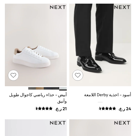
Boys' Travel Styles
Sunset Styles
Sets & Outfits
Linen Collection
Tops & T-Shirts
Shirts
Polo Shirts
Swimwear
Shorts
Sandals & Clogs
Sun Safe
Rash Vests
Sun Hats & Caps
Sunglasses
Baby Holiday Shop
Baby Summer Nightwear
أسود - احذية Derby اللامعة
أبيض - حذاء رياضي كاجوال طويل
Dresses
وأنيق
Sets & Outfits
Rompers
Sandals
Swimwear
Sun Hats & Caps
Mens' Holiday Shop