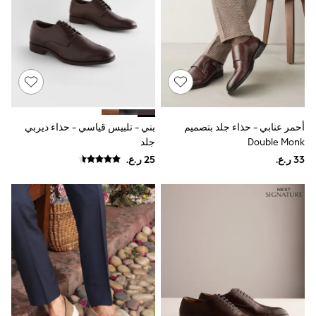
Baker by Ted Baker
Boden
JoJo Maman Bébé
Laura Ashley
Lipsy Girl
Monsoon
Nike
River Island
SmALLSAINTS
أحمر عنابي - حذاء جلد بتصميم
بني - تلبيس قياسي - حذاء ديربي
Tommy Hilfiger
Double Monk
جلد
All Children's Bedroom
Baby & Toddler
New In
Multipack Sleepsuits
Calvin Klein
BOYS
New In
New in from Next
0-2 years
3-5 years
6-8 years
9-11 years
12-14 years