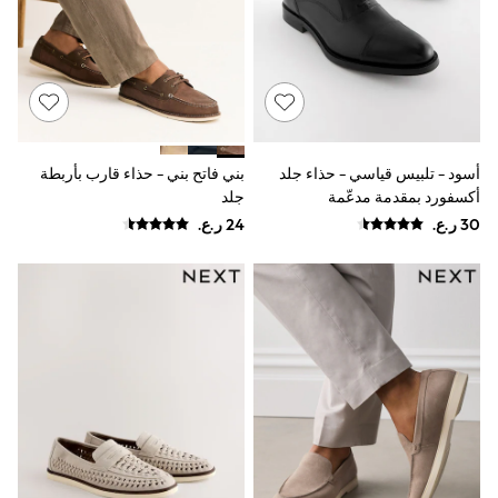
Dresses
Trousers
Skirts
Shirts
Polo Shirts
Sweatshirts
Cardigans
Coats & Jackets
أسود - تلبيس قياسي - حذاء جلد
بني فاتح بني - حذاء قارب بأربطة
Underwear
أكسفورد بمقدمة مدعّمة
جلد
Socks & Tights
Multipacks
All Girls Sports & Swimwear
Trainers & Pumps
Tops
Leggings
Shorts
Joggers
adidas
Nike
Shop All
Shoes
Coats & Jackets
Bags & Accessories